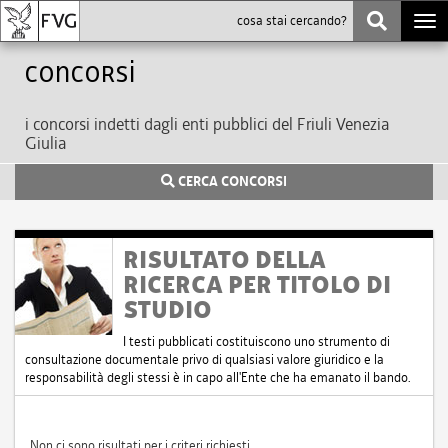
Togg
navi
Concorsi
i concorsi indetti dagli enti pubblici del Friuli Venezia
Giulia
CERCA CONCORSI
RISULTATO DELLA
RICERCA PER TITOLO DI
STUDIO
I testi pubblicati costituiscono uno strumento di
consultazione documentale privo di qualsiasi valore giuridico e la
responsabilità degli stessi è in capo all'Ente che ha emanato il bando.
Non ci sono risultati per i criteri richiesti.