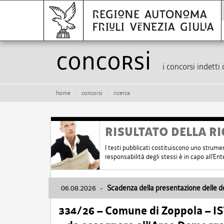
Concorsi
i concorsi indetti 
home
concorsi
ricerca
RISULTATO DELLA RI
I testi pubblicati costituiscono uno strume
responsabilità degli stessi è in capo all'E
06.08.2026
-
Scadenza della presentazione delle 
334/26 – Comune di Zoppola – 