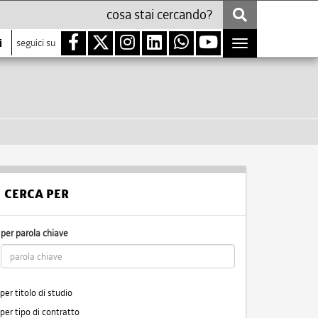
i
seguici su
Toggle
navigation
CERCA PER
per parola chiave
per titolo di studio
per tipo di contratto