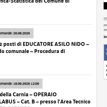
fica-Statistica del Comune di
is
pe
de
domande: 20.08.2026
i
 2 posti di EDUCATORE ASILO NIDO –
nido comunale – Procedura di
domande: 18.09.2026 12:00
della Carnia – OPERAIO
US – Cat. B – presso l’Area Tecnico