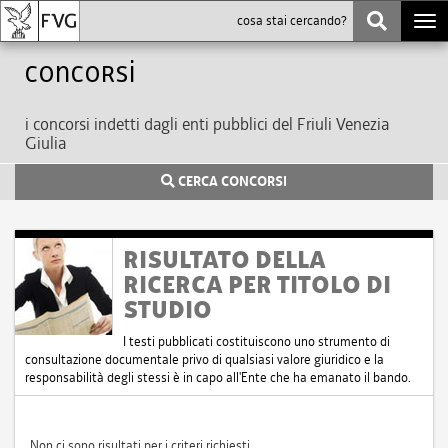
Togg
navi
Concorsi
i concorsi indetti dagli enti pubblici del Friuli Venezia
Giulia
CERCA CONCORSI
RISULTATO DELLA
RICERCA PER TITOLO DI
STUDIO
I testi pubblicati costituiscono uno strumento di
consultazione documentale privo di qualsiasi valore giuridico e la
responsabilità degli stessi è in capo all'Ente che ha emanato il bando.
Non ci sono risultati per i criteri richiesti.