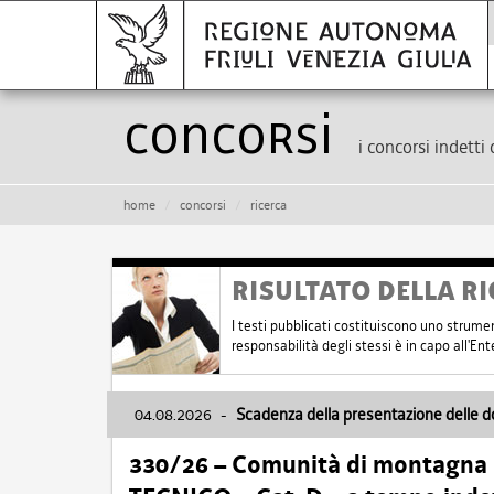
Concorsi
i concorsi indetti 
home
concorsi
ricerca
RISULTATO DELLA RI
I testi pubblicati costituiscono uno strume
responsabilità degli stessi è in capo all'E
04.08.2026
-
Scadenza della presentazione delle 
330/26 – Comunità di montagna