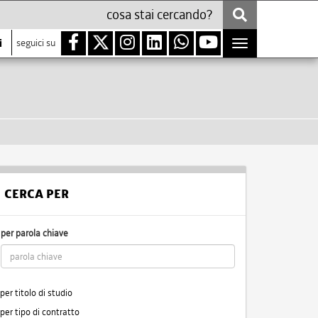
i
seguici su
Toggle
navigation
CERCA PER
per parola chiave
per titolo di studio
per tipo di contratto