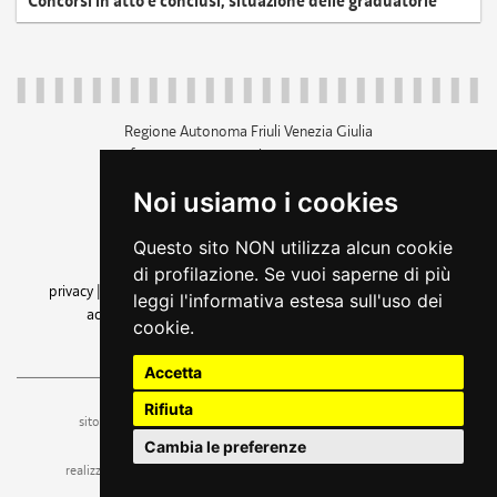
Concorsi in atto e conclusi, situazione delle graduatorie
Regione Autonoma Friuli Venezia Giulia
c.f. 80014930327; p.iva 00526040324
piazza Unità d'Italia 1 Trieste
Noi usiamo i cookies
+39 040 3771111
regione.friuliveneziagiulia@certregione.fvg.it
Questo sito NON utilizza alcun cookie
amministrazione trasparente
di profilazione. Se vuoi saperne di più
privacy
|
cookie
|
note legali
|
accessibilità
|
rss
|
dichiarazione di
leggi l'informativa estesa sull'uso dei
accessibilità
|
feedback
|
cambio preferenze cookie
cookie.
seguici su
Accetta
Rifiuta
ufficio stampa e comunicazione
sito a cura dell'
Cambia le preferenze
realizzazione
web design