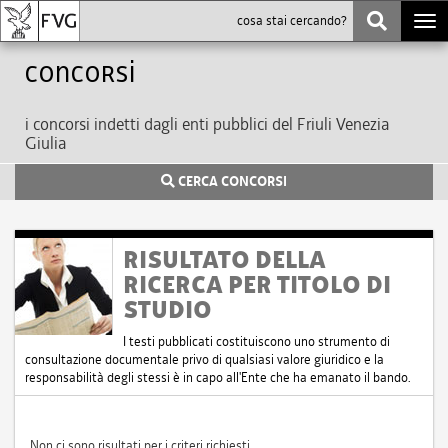
Togg
navi
Concorsi
i concorsi indetti dagli enti pubblici del Friuli Venezia
Giulia
CERCA CONCORSI
RISULTATO DELLA
RICERCA PER TITOLO DI
STUDIO
I testi pubblicati costituiscono uno strumento di
consultazione documentale privo di qualsiasi valore giuridico e la
responsabilità degli stessi è in capo all'Ente che ha emanato il bando.
Non ci sono risultati per i criteri richiesti.