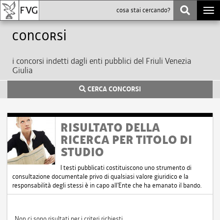
Togg
navi
Concorsi
i concorsi indetti dagli enti pubblici del Friuli Venezia
Giulia
CERCA CONCORSI
RISULTATO DELLA
RICERCA PER TITOLO DI
STUDIO
I testi pubblicati costituiscono uno strumento di
consultazione documentale privo di qualsiasi valore giuridico e la
responsabilità degli stessi è in capo all'Ente che ha emanato il bando.
Non ci sono risultati per i criteri richiesti.