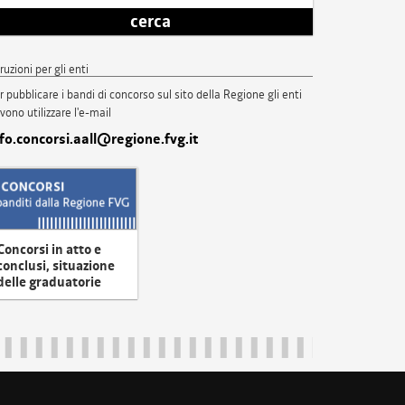
cerca
truzioni per gli enti
r pubblicare i bandi di concorso sul sito della Regione gli enti
vono utilizzare l'e-mail
nfo.concorsi.aall@regione.fvg.it
Concorsi in atto e
conclusi, situazione
delle graduatorie
uliveneziagiulia@certregione.fvg.it