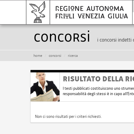
Concorsi
i concorsi indetti 
home
concorsi
ricerca
RISULTATO DELLA RI
I testi pubblicati costituiscono uno strume
responsabilità degli stessi è in capo all'E
Non ci sono risultati per i criteri richiesti.