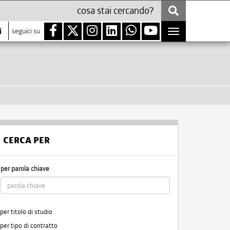
i
seguici su
Toggle
navigation
CERCA PER
per parola chiave
per titolo di studio
per tipo di contratto