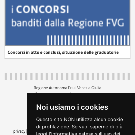
Concorsi in atto e conclusi, situazione delle graduatorie
Regione Autonoma Friuli Venezia Giulia
c.f. 80014930327; p.iva 00526040324
piazza Unità d'Italia 1 Trieste
Noi usiamo i cookies
+39 040 3771111
regione.friuliveneziagiulia@certregione.fvg.it
Questo sito NON utilizza alcun cookie
amministrazione trasparente
di profilazione. Se vuoi saperne di più
privacy
|
cookie
|
note legali
|
accessibilità
|
rss
|
dichiarazione di
leggi l'informativa estesa sull'uso dei