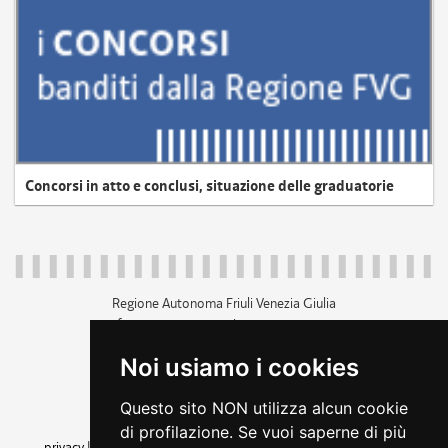
Concorsi in atto e conclusi, situazione delle graduatorie
Regione Autonoma Friuli Venezia Giulia
c.f. 80014930327; p.iva 00526040324
piazza Unità d'Italia 1 Trieste
Noi usiamo i cookies
+39 040 3771111
regione.friuliveneziagiulia@certregione.fvg.it
Questo sito NON utilizza alcun cookie
amministrazione trasparente
di profilazione. Se vuoi saperne di più
privacy
|
cookie
|
note legali
|
accessibilità
|
rss
|
dichiarazione di