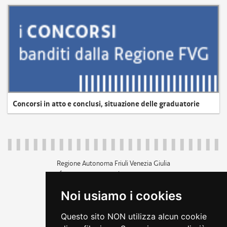
Concorsi in atto e conclusi, situazione delle graduatorie
Regione Autonoma Friuli Venezia Giulia
c.f. 80014930327; p.iva 00526040324
piazza Unità d'Italia 1 Trieste
Noi usiamo i cookies
+39 040 3771111
regione.friuliveneziagiulia@certregione.fvg.it
Questo sito NON utilizza alcun cookie
amministrazione trasparente