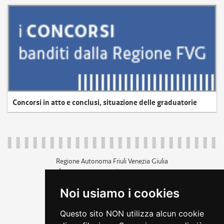
Concorsi in atto e conclusi, situazione delle graduatorie
Regione Autonoma Friuli Venezia Giulia
c.f. 80014930327; p.iva 00526040324
piazza Unità d'Italia 1 Trieste
Noi usiamo i cookies
+39 040 3771111
regione.friuliveneziagiulia@certregione.fvg.it
Questo sito NON utilizza alcun cookie
amministrazione trasparente