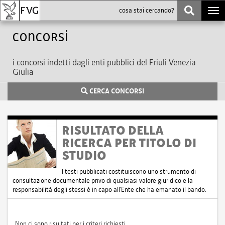
Togg
navi
Concorsi
i concorsi indetti dagli enti pubblici del Friuli Venezia
Giulia
CERCA CONCORSI
RISULTATO DELLA
RICERCA PER TITOLO DI
STUDIO
I testi pubblicati costituiscono uno strumento di
consultazione documentale privo di qualsiasi valore giuridico e la
responsabilità degli stessi è in capo all'Ente che ha emanato il bando.
Non ci sono risultati per i criteri richiesti.