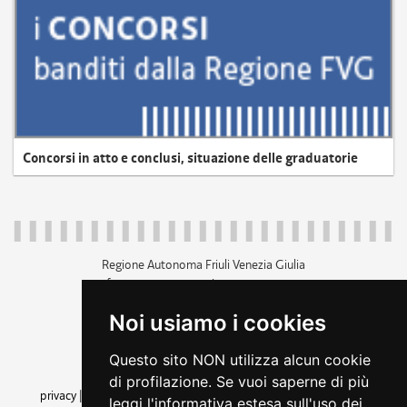
Concorsi in atto e conclusi, situazione delle graduatorie
Regione Autonoma Friuli Venezia Giulia
c.f. 80014930327; p.iva 00526040324
piazza Unità d'Italia 1 Trieste
Noi usiamo i cookies
+39 040 3771111
regione.friuliveneziagiulia@certregione.fvg.it
Questo sito NON utilizza alcun cookie
amministrazione trasparente
di profilazione. Se vuoi saperne di più
privacy
|
cookie
|
note legali
|
accessibilità
|
rss
|
dichiarazione di
leggi l'informativa estesa sull'uso dei