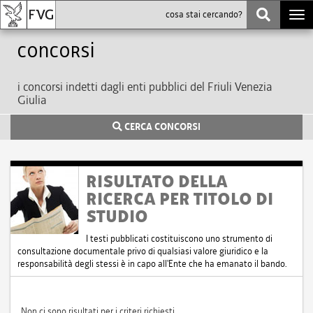
Togg
navi
Concorsi
i concorsi indetti dagli enti pubblici del Friuli Venezia
Giulia
CERCA CONCORSI
RISULTATO DELLA
RICERCA PER TITOLO DI
STUDIO
I testi pubblicati costituiscono uno strumento di
consultazione documentale privo di qualsiasi valore giuridico e la
responsabilità degli stessi è in capo all'Ente che ha emanato il bando.
Non ci sono risultati per i criteri richiesti.