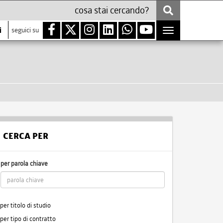
i
seguici su
Toggle
navigation
CERCA PER
per parola chiave
per titolo di studio
per tipo di contratto