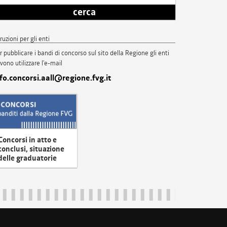
cerca
truzioni per gli enti
r pubblicare i bandi di concorso sul sito della Regione gli enti
vono utilizzare l'e-mail
nfo.concorsi.aall@regione.fvg.it
Concorsi in atto e
conclusi, situazione
delle graduatorie
uliveneziagiulia@certregione.fvg.it