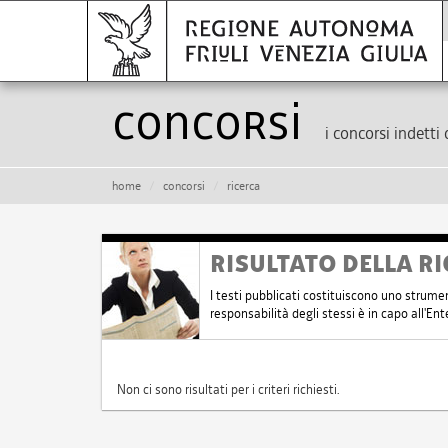
Concorsi
i concorsi indetti 
home
concorsi
ricerca
RISULTATO DELLA RI
I testi pubblicati costituiscono uno strume
responsabilità degli stessi è in capo all'E
Non ci sono risultati per i criteri richiesti.