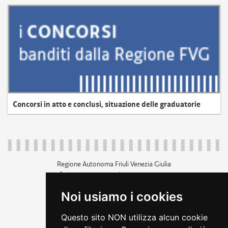
Concorsi in atto e conclusi, situazione delle graduatorie
Regione Autonoma Friuli Venezia Giulia
c.f. 80014930327; p.iva 00526040324
piazza Unità d'Italia 1 Trieste
Noi usiamo i cookies
+39 040 3771111
regione.friuliveneziagiulia@certregione.fvg.it
Questo sito NON utilizza alcun cookie
amministrazione trasparente