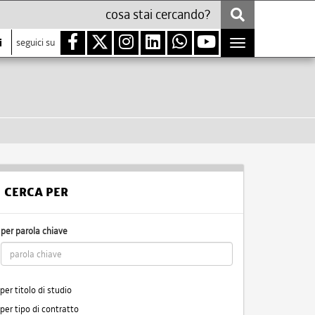
i
seguici su
Toggle
navigation
CERCA PER
per parola chiave
per titolo di studio
per tipo di contratto