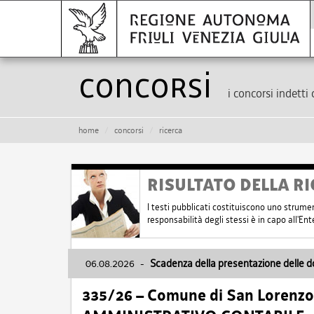
Concorsi
i concorsi indetti 
home
concorsi
ricerca
RISULTATO DELLA RI
I testi pubblicati costituiscono uno strume
responsabilità degli stessi è in capo all'E
06.08.2026
-
Scadenza della presentazione delle 
335/26 – Comune di San Lorenzo 