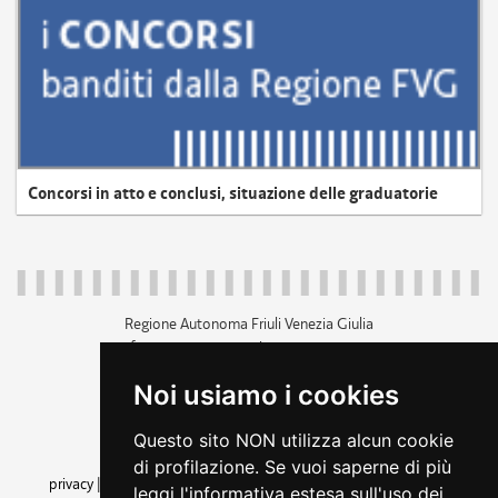
Concorsi in atto e conclusi, situazione delle graduatorie
Regione Autonoma Friuli Venezia Giulia
c.f. 80014930327; p.iva 00526040324
piazza Unità d'Italia 1 Trieste
Noi usiamo i cookies
+39 040 3771111
regione.friuliveneziagiulia@certregione.fvg.it
Questo sito NON utilizza alcun cookie
amministrazione trasparente
di profilazione. Se vuoi saperne di più
privacy
|
cookie
|
note legali
|
accessibilità
|
rss
|
dichiarazione di
leggi l'informativa estesa sull'uso dei