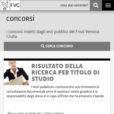
Togg
navi
Concorsi
i concorsi indetti dagli enti pubblici del Friuli Venezia
Giulia
CERCA CONCORSI
RISULTATO DELLA
RICERCA PER TITOLO DI
STUDIO
I testi pubblicati costituiscono uno strumento di
consultazione documentale privo di qualsiasi valore giuridico e la
responsabilità degli stessi è in capo all'Ente che ha emanato il bando.
Non ci sono risultati per i criteri richiesti.