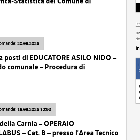
fica-Statistica del Comune di
is
pe
de
domande: 20.08.2026
i
 2 posti di EDUCATORE ASILO NIDO –
nido comunale – Procedura di
domande: 18.09.2026 12:00
della Carnia – OPERAIO
US – Cat. B – presso l’Area Tecnico