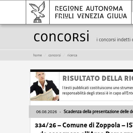
Concorsi
i concorsi indetti 
home
concorsi
ricerca
RISULTATO DELLA RI
I testi pubblicati costituiscono uno strume
responsabilità degli stessi è in capo all'E
06.08.2026
-
Scadenza della presentazione delle 
334/26 – Comune di Zoppola – 