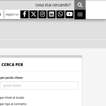
i
seguici su
Toggle
navigation
CERCA PER
per parola chiave
per titolo di studio
per tipo di contratto