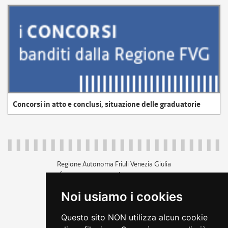
Concorsi in atto e conclusi, situazione delle graduatorie
Regione Autonoma Friuli Venezia Giulia
c.f. 80014930327; p.iva 00526040324
piazza Unità d'Italia 1 Trieste
Noi usiamo i cookies
+39 040 3771111
regione.friuliveneziagiulia@certregione.fvg.it
Questo sito NON utilizza alcun cookie
amministrazione trasparente