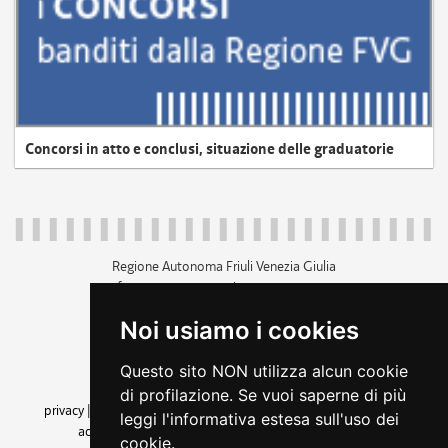
Concorsi in atto e conclusi, situazione delle graduatorie
Regione Autonoma Friuli Venezia Giulia
c.f. 80014930327; p.iva 00526040324
piazza Unità d'Italia 1 Trieste
Noi usiamo i cookies
+39 040 3771111
regione.friuliveneziagiulia@certregione.fvg.it
Questo sito NON utilizza alcun cookie
amministrazione trasparente
di profilazione. Se vuoi saperne di più
privacy
|
cookie
|
note legali
|
accessibilità
|
rss
|
dichiarazione di
leggi l'informativa estesa sull'uso dei
accessibilità
|
feedback
|
cambio preferenze cookie
cookie.