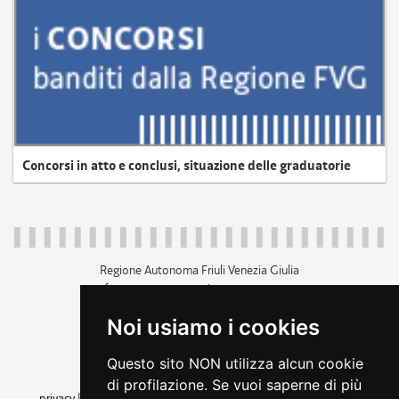
Concorsi in atto e conclusi, situazione delle graduatorie
Regione Autonoma Friuli Venezia Giulia
c.f. 80014930327; p.iva 00526040324
piazza Unità d'Italia 1 Trieste
Noi usiamo i cookies
+39 040 3771111
regione.friuliveneziagiulia@certregione.fvg.it
Questo sito NON utilizza alcun cookie
amministrazione trasparente
di profilazione. Se vuoi saperne di più
privacy
|
cookie
|
note legali
|
accessibilità
|
rss
|
dichiarazione di