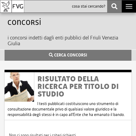
Togg
navi
Concorsi
i concorsi indetti dagli enti pubblici del Friuli Venezia
Giulia
CERCA CONCORSI
RISULTATO DELLA
RICERCA PER TITOLO DI
STUDIO
I testi pubblicati costituiscono uno strumento di
consultazione documentale privo di qualsiasi valore giuridico e la
responsabilità degli stessi è in capo all'Ente che ha emanato il bando.
Non ci sono risultati per i criteri richiesti.