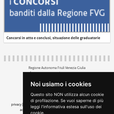
Concorsi in atto e conclusi, situazione delle graduatorie
Regione Autonoma Friuli Venezia Giulia
c.f. 80014930327; p.iva 00526040324
piazza Unità d'Italia 1 Trieste
Noi usiamo i cookies
+39 040 3771111
regione.friuliveneziagiulia@certregione.fvg.it
Questo sito NON utilizza alcun cookie
amministrazione trasparente
di profilazione. Se vuoi saperne di più
privacy
|
cookie
|
note legali
|
accessibilità
|
rss
|
dichiarazione di
leggi l'informativa estesa sull'uso dei
accessibilità
|
feedback
|
cambio preferenze cookie
cookie.