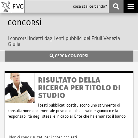
Togg
navi
Concorsi
i concorsi indetti dagli enti pubblici del Friuli Venezia
Giulia
CERCA CONCORSI
RISULTATO DELLA
RICERCA PER TITOLO DI
STUDIO
I testi pubblicati costituiscono uno strumento di
consultazione documentale privo di qualsiasi valore giuridico e la
responsabilità degli stessi è in capo all'Ente che ha emanato il bando.
Non ci sono risultati per i criteri richiesti.