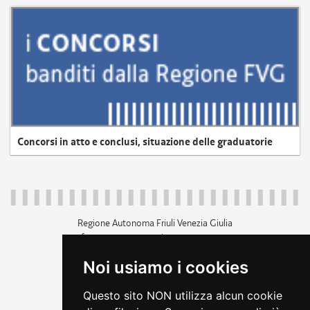
Concorsi in atto e conclusi, situazione delle graduatorie
Regione Autonoma Friuli Venezia Giulia
c.f. 80014930327; p.iva 00526040324
piazza Unità d'Italia 1 Trieste
Noi usiamo i cookies
+39 040 3771111
regione.friuliveneziagiulia@certregione.fvg.it
Questo sito NON utilizza alcun cookie
amministrazione trasparente