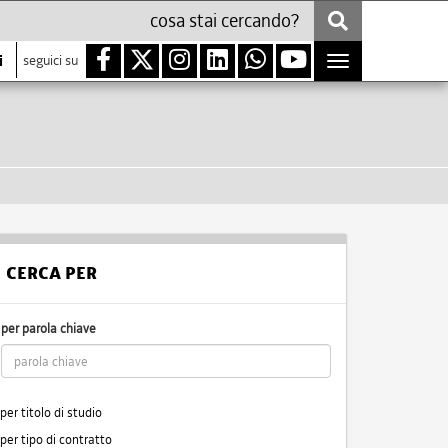
i
seguici su
Toggle
navigation
CERCA PER
per parola chiave
per titolo di studio
per tipo di contratto