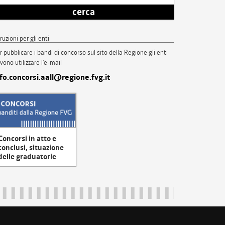
cerca
truzioni per gli enti
r pubblicare i bandi di concorso sul sito della Regione gli enti
vono utilizzare l'e-mail
nfo.concorsi.aall@regione.fvg.it
Concorsi in atto e
conclusi, situazione
delle graduatorie
uliveneziagiulia@certregione.fvg.it