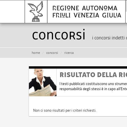
Concorsi
i concorsi indetti 
home
concorsi
ricerca
RISULTATO DELLA RI
I testi pubblicati costituiscono uno strume
responsabilità degli stessi è in capo all'E
Non ci sono risultati per i criteri richiesti.