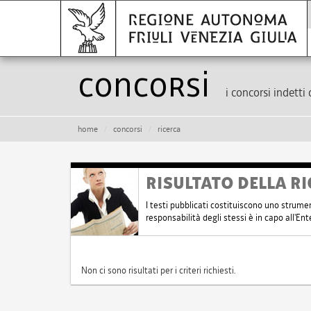
Concorsi
i concorsi indetti 
home
concorsi
ricerca
RISULTATO DELLA RI
I testi pubblicati costituiscono uno strume
responsabilità degli stessi è in capo all'E
Non ci sono risultati per i criteri richiesti.