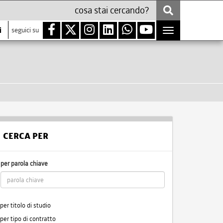
i
seguici su
Toggle
navigation
CERCA PER
per parola chiave
per titolo di studio
per tipo di contratto