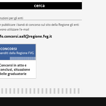
cerca
truzioni per gli enti
r pubblicare i bandi di concorso sul sito della Regione gli enti
vono utilizzare l'e-mail
nfo.concorsi.aall@regione.fvg.it
Concorsi in atto e
conclusi, situazione
delle graduatorie
uliveneziagiulia@certregione.fvg.it