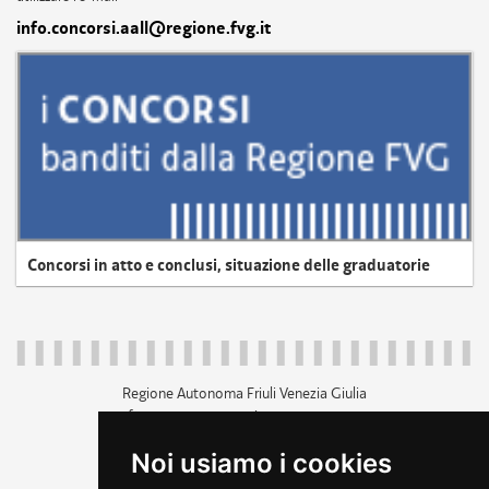
info.concorsi.aall@regione.fvg.it
Concorsi in atto e conclusi, situazione delle graduatorie
Regione Autonoma Friuli Venezia Giulia
c.f. 80014930327; p.iva 00526040324
piazza Unità d'Italia 1 Trieste
Noi usiamo i cookies
+39 040 3771111
regione.friuliveneziagiulia@certregione.fvg.it