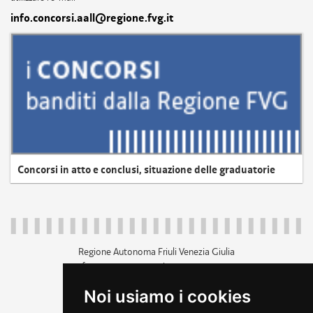
info.concorsi.aall@regione.fvg.it
Concorsi in atto e conclusi, situazione delle graduatorie
Regione Autonoma Friuli Venezia Giulia
c.f. 80014930327; p.iva 00526040324
piazza Unità d'Italia 1 Trieste
Noi usiamo i cookies
+39 040 3771111
regione.friuliveneziagiulia@certregione.fvg.it