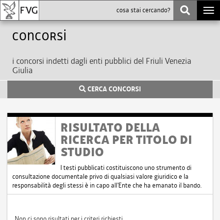
Togg
navi
Concorsi
i concorsi indetti dagli enti pubblici del Friuli Venezia
Giulia
CERCA CONCORSI
RISULTATO DELLA
RICERCA PER TITOLO DI
STUDIO
I testi pubblicati costituiscono uno strumento di
consultazione documentale privo di qualsiasi valore giuridico e la
responsabilità degli stessi è in capo all'Ente che ha emanato il bando.
Non ci sono risultati per i criteri richiesti.