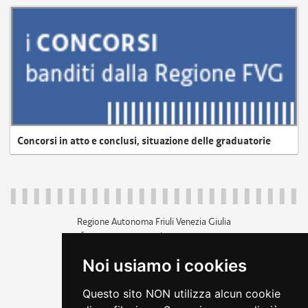
Concorsi in atto e conclusi, situazione delle graduatorie
Regione Autonoma Friuli Venezia Giulia
c.f. 80014930327; p.iva 00526040324
piazza Unità d'Italia 1 Trieste
Noi usiamo i cookies
+39 040 3771111
regione.friuliveneziagiulia@certregione.fvg.it
Questo sito NON utilizza alcun cookie
amministrazione trasparente