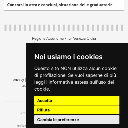
Concorsi in atto e conclusi, situazione delle graduatorie
Regione Autonoma Friuli Venezia Giulia
c.f. 80014930327; p.iva 00526040324
piazza Unità d'Italia 1 Trieste
Noi usiamo i cookies
+39 040 3771111
regione.friuliveneziagiulia@certregione.fvg.it
Questo sito NON utilizza alcun cookie
amministrazione trasparente
di profilazione. Se vuoi saperne di più
privacy
|
cookie
|
note legali
|
accessibilità
|
rss
|
dichiarazione di
leggi l'informativa estesa sull'uso dei
accessibilità
|
feedback
|
cambio preferenze cookie
cookie.
seguici su
Accetta
Rifiuta
ufficio stampa e comunicazione
sito a cura dell'
Cambia le preferenze
realizzazione
web design