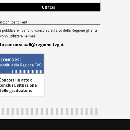
cerca
truzioni per gli enti
r pubblicare i bandi di concorso sul sito della Regione gli enti
vono utilizzare l'e-mail
nfo.concorsi.aall@regione.fvg.it
Concorsi in atto e
conclusi, situazione
delle graduatorie
uliveneziagiulia@certregione.fvg.it