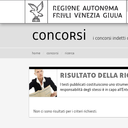
Concorsi
i concorsi indetti 
home
concorsi
ricerca
RISULTATO DELLA RI
I testi pubblicati costituiscono uno strume
responsabilità degli stessi è in capo all'E
Non ci sono risultati per i criteri richiesti.