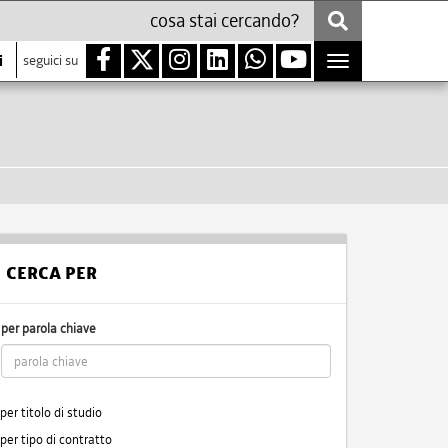
i
seguici su
Toggle
navigation
CERCA PER
per parola chiave
per titolo di studio
per tipo di contratto