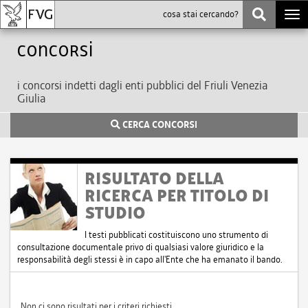
Togg
navi
Concorsi
i concorsi indetti dagli enti pubblici del Friuli Venezia
Giulia
CERCA CONCORSI
RISULTATO DELLA
RICERCA PER TITOLO DI
STUDIO
I testi pubblicati costituiscono uno strumento di
consultazione documentale privo di qualsiasi valore giuridico e la
responsabilità degli stessi è in capo all'Ente che ha emanato il bando.
Non ci sono risultati per i criteri richiesti.