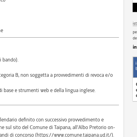
is
me
pe
de
i
i bando).
ategoria B, non soggetta a provvedimenti di revoca e/o
di base e strumenti web e della lingua inglese.
alendario definito con successivo provvedimento e
sul sito del Comune di Taipana, all’Albo Pretorio on-
andi di concorso (https://www.comune.taipana.ud.it/).