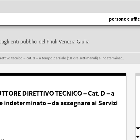
persone e uffic
dagli enti pubblici del Friuli Venezia Giulia
 d – a tempo parziale (18 ore settimanali) e indeterminato – da assegnare ai servizi tecnici del comune di taipana
UTTORE DIRETTIVO TECNICO – Cat. D – a
 e indeterminato – da assegnare ai Servizi
ico