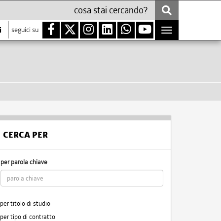
i
seguici su
Toggle
navigation
CERCA PER
per parola chiave
per titolo di studio
per tipo di contratto