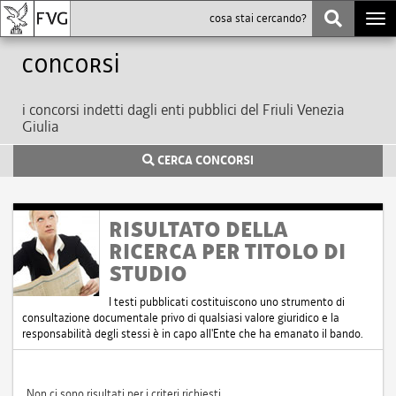
Togg
navi
Concorsi
i concorsi indetti dagli enti pubblici del Friuli Venezia
Giulia
CERCA CONCORSI
RISULTATO DELLA
RICERCA PER TITOLO DI
STUDIO
I testi pubblicati costituiscono uno strumento di
consultazione documentale privo di qualsiasi valore giuridico e la
responsabilità degli stessi è in capo all'Ente che ha emanato il bando.
Non ci sono risultati per i criteri richiesti.