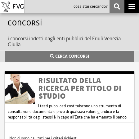
Togg
navi
Concorsi
i concorsi indetti dagli enti pubblici del Friuli Venezia
Giulia
CERCA CONCORSI
RISULTATO DELLA
RICERCA PER TITOLO DI
STUDIO
I testi pubblicati costituiscono uno strumento di
consultazione documentale privo di qualsiasi valore giuridico e la
responsabilità degli stessi è in capo all'Ente che ha emanato il bando.
Non ci sono risultati per i criteri richiesti.