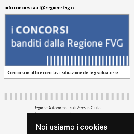
info.concorsi.aall@regione.fvg.it
Concorsi in atto e conclusi, situazione delle graduatorie
Regione Autonoma Friuli Venezia Giulia
c.f. 80014930327; p.iva 00526040324
piazza Unità d'Italia 1 Trieste
Noi usiamo i cookies
+39 040 3771111
regione.friuliveneziagiulia@certregione.fvg.it