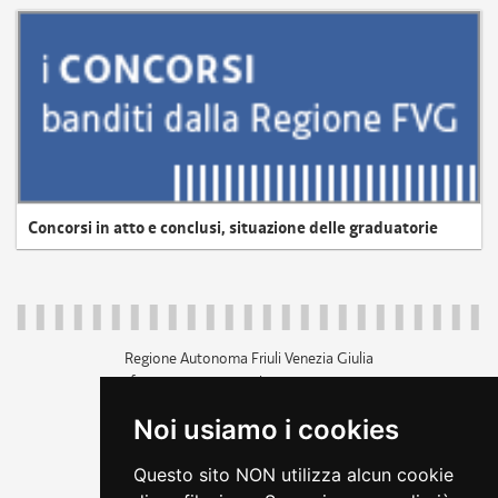
Concorsi in atto e conclusi, situazione delle graduatorie
Regione Autonoma Friuli Venezia Giulia
c.f. 80014930327; p.iva 00526040324
piazza Unità d'Italia 1 Trieste
Noi usiamo i cookies
+39 040 3771111
regione.friuliveneziagiulia@certregione.fvg.it
Questo sito NON utilizza alcun cookie
amministrazione trasparente