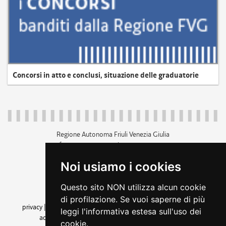
Concorsi in atto e conclusi, situazione delle graduatorie
Regione Autonoma Friuli Venezia Giulia
c.f. 80014930327; p.iva 00526040324
piazza Unità d'Italia 1 Trieste
Noi usiamo i cookies
+39 040 3771111
regione.friuliveneziagiulia@certregione.fvg.it
Questo sito NON utilizza alcun cookie
amministrazione trasparente
di profilazione. Se vuoi saperne di più
privacy
|
cookie
|
note legali
|
accessibilità
|
rss
|
dichiarazione di
leggi l'informativa estesa sull'uso dei
accessibilità
|
feedback
|
cambio preferenze cookie
cookie.