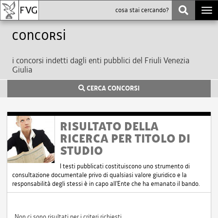
Togg
navi
Concorsi
i concorsi indetti dagli enti pubblici del Friuli Venezia
Giulia
CERCA CONCORSI
RISULTATO DELLA
RICERCA PER TITOLO DI
STUDIO
I testi pubblicati costituiscono uno strumento di
consultazione documentale privo di qualsiasi valore giuridico e la
responsabilità degli stessi è in capo all'Ente che ha emanato il bando.
Non ci sono risultati per i criteri richiesti.