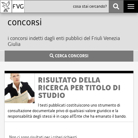
Togg
navi
Concorsi
i concorsi indetti dagli enti pubblici del Friuli Venezia
Giulia
CERCA CONCORSI
RISULTATO DELLA
RICERCA PER TITOLO DI
STUDIO
I testi pubblicati costituiscono uno strumento di
consultazione documentale privo di qualsiasi valore giuridico e la
responsabilità degli stessi è in capo all'Ente che ha emanato il bando.
Non ci sono risultati per i criteri richiesti.