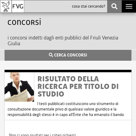
Togg
navi
Concorsi
i concorsi indetti dagli enti pubblici del Friuli Venezia
Giulia
CERCA CONCORSI
RISULTATO DELLA
RICERCA PER TITOLO DI
STUDIO
I testi pubblicati costituiscono uno strumento di
consultazione documentale privo di qualsiasi valore giuridico e la
responsabilità degli stessi è in capo all'Ente che ha emanato il bando.
Non ci sono risultati per i criteri richiesti.