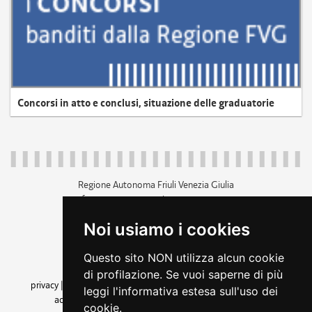
Concorsi in atto e conclusi, situazione delle graduatorie
Regione Autonoma Friuli Venezia Giulia
c.f. 80014930327; p.iva 00526040324
piazza Unità d'Italia 1 Trieste
Noi usiamo i cookies
+39 040 3771111
regione.friuliveneziagiulia@certregione.fvg.it
Questo sito NON utilizza alcun cookie
amministrazione trasparente
di profilazione. Se vuoi saperne di più
privacy
|
cookie
|
note legali
|
accessibilità
|
rss
|
dichiarazione di
leggi l'informativa estesa sull'uso dei
accessibilità
|
feedback
|
cambio preferenze cookie
cookie.