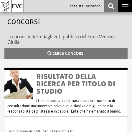
Togg
navi
Concorsi
i concorsi indetti dagli enti pubblici del Friuli Venezia
Giulia
CERCA CONCORSI
RISULTATO DELLA
RICERCA PER TITOLO DI
STUDIO
I testi pubblicati costituiscono uno strumento di
consultazione documentale privo di qualsiasi valore giuridico e la
responsabilità degli stessi è in capo all'Ente che ha emanato il bando.
Non ci sono risultati per i criteri richiesti.