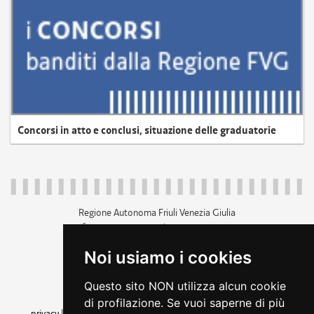
Concorsi in atto e conclusi, situazione delle graduatorie
Regione Autonoma Friuli Venezia Giulia
c.f. 80014930327; p.iva 00526040324
piazza Unità d'Italia 1 Trieste
Noi usiamo i cookies
+39 040 3771111
regione.friuliveneziagiulia@certregione.fvg.it
Questo sito NON utilizza alcun cookie
amministrazione trasparente
di profilazione. Se vuoi saperne di più
privacy
|
cookie
|
note legali
|
accessibilità
|
rss
|
dichiarazione di