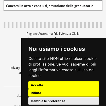
Concorsi in atto e conclusi, situazione delle graduatorie
Regione Autonoma Friuli Venezia Giulia
c.f. 80014930327; p.iva 00526040324
piazza Unità d'Italia 1 Trieste
Noi usiamo i cookies
+39 040 3771111
regione.friuliveneziagiulia@certregione.fvg.it
Questo sito NON utilizza alcun cookie
amministrazione trasparente
di profilazione. Se vuoi saperne di più
privacy
|
cookie
|
note legali
|
accessibilità
|
rss
|
dichiarazione di
leggi l'informativa estesa sull'uso dei
accessibilità
|
feedback
|
cambio preferenze cookie
cookie.
seguici su
Accetta
Rifiuta
ufficio stampa e comunicazione
sito a cura dell'
Cambia le preferenze